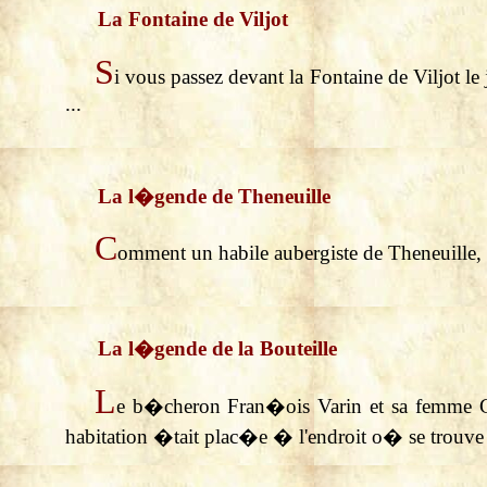
La Fontaine de Viljot
S
i vous passez devant la Fontaine de Viljot le
...
La l�gende de Theneuille
C
omment un habile aubergiste de Theneuille, 
La l�gende de la Bouteille
L
e b�cheron Fran�ois Varin et sa femme Ge
habitation �tait plac�e � l'endroit o� se trouve a