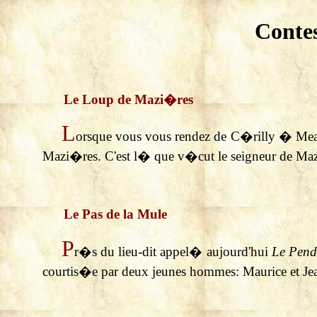
Conte
Le Loup de Mazi�res
L
orsque vous vous rendez de C�rilly � Meaul
Mazi�res. C'est l� que v�cut le seigneur de Mazi
Le Pas de la Mule
P
r�s du lieu-dit appel� aujourd'hui
Le Pen
courtis�e par deux jeunes hommes: Maurice et Je