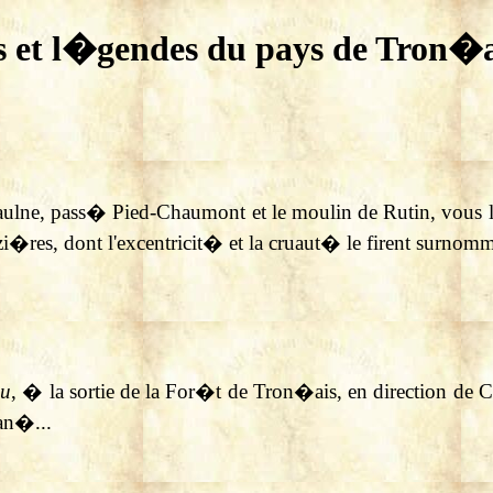
s et l�gendes du pays de Tron�a
ne, pass� Pied-Chaumont et le moulin de Rutin, vous lai
�res, dont l'excentricit� et la cruaut� le firent surnom
du
, � la sortie de la For�t de Tron�ais, en direction de C
an�...