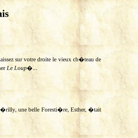
is
ssez sur votre droite le vieux ch�teau de
mer
Le Loup
�...
�rilly, une belle Foresti�re, Esther, �tait