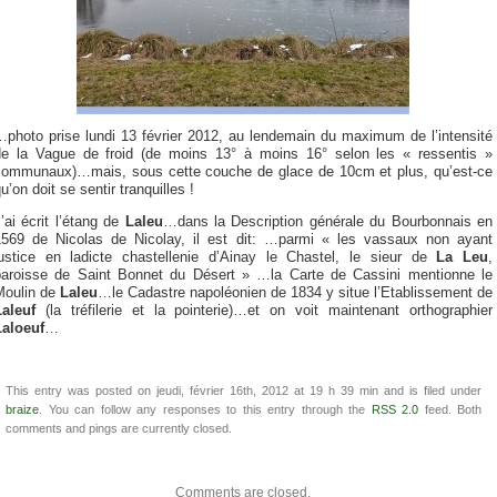
…photo prise lundi 13 février 2012, au lendemain du maximum de l’intensité
de la Vague de froid (de moins 13° à moins 16° selon les « ressentis »
communaux)…mais, sous cette couche de glace de 10cm et plus, qu’est-ce
u’on doit se sentir tranquilles !
’ai écrit l’étang de
Laleu
…dans la Description générale du Bourbonnais en
1569 de Nicolas de Nicolay, il est dit: …parmi « les vassaux non ayant
justice en ladicte chastellenie d’Ainay le Chastel, le sieur de
La Leu
,
paroisse de Saint Bonnet du Désert » …la Carte de Cassini mentionne le
Moulin de
Laleu
…le Cadastre napoléonien de 1834 y situe l’Etablissement de
Laleuf
(la tréfilerie et la pointerie)…et on voit maintenant orthographier
Laloeuf
…
This entry was posted on jeudi, février 16th, 2012 at 19 h 39 min and is filed under
braize
. You can follow any responses to this entry through the
RSS 2.0
feed. Both
comments and pings are currently closed.
Comments are closed.