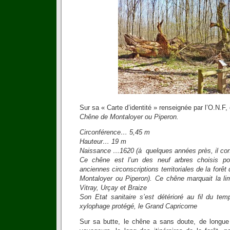
Sur sa « Carte d’identité » renseignée par l’O.N.F,
Chêne de Montaloyer ou Piperon.
Circonférence… 5,45 m
Hauteur… 19 m
Naissance …1620 (à quelques années près, il conn
Ce chêne est l’un des neuf arbres choisis p
anciennes circonscriptions territoriales de la forêt
Montaloyer ou Piperon). Ce chêne marquait la lim
Vitray, Urçay et Braize
Son Etat sanitaire s’est détérioré au fil du tem
xylophage protégé, le Grand Capricorne
Sur sa butte, le chêne a sans doute, de longue