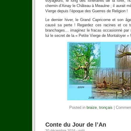
voyageurs, le long des itinéraires de la forêt, 
chemin d’Ainay le Château à Meaulne ; il aurait 
Vierge depuis l’époque des Guerres de Religion !
Le dernier hiver, le Grand Capricorne et son âg
causé sa perte ! Regardez ces racines et ce 
branchages… imaginez le fracas occasionné par 
lui le secret de la « Petite Vierge de Montaloyer » 
Posted in
braize
,
tronçais
|
Comment
Conte du Jour de l’An
30 décembre 2016 - soljj