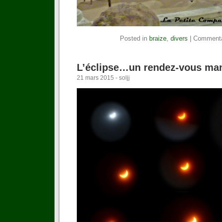
Posted in
braize
,
divers
|
Commenta
L’éclipse…un rendez-vous ma
21 mars 2015 - soljj