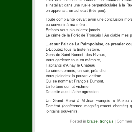
s’installait dans une ruelle perpendiculaire à la 
on apprenait, on achetait (très peu).
Toute complainte devait avoir une conclusion morale
pu convenir à ma mère :
Enfants vous n’oublierez jamais
Le crime de la Forêt de Tronçais ! Au diable mes p
…et sur l’air de La Paimpolaise, ce premier co
1-Ecoutez tous la triste histoire,
Gens de Saint Bonnet, des Rivaux,
Vous garderez tous en mémoire,
Habitants d’Ainay le Château
Le crime commis, un soir, près d’ici
Vous plaindrez la pauvre victime
Qui se nommait François Dumont,
L’infortuné qui fut victime
De cette aussi lâche agression
Un Grand Merci à M.Jean-François « Maxou »
Domérat (conférence magnifiquement chantée) q
lointains souvenirs.
Posted in
braize
,
tronçais
|
Comment