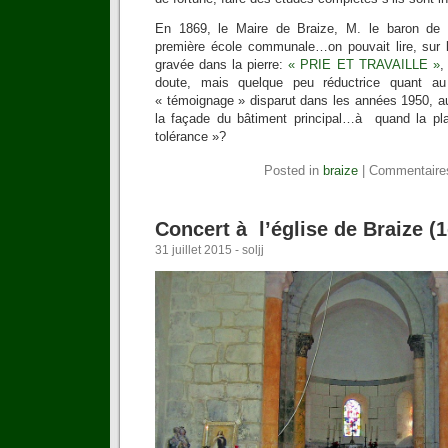
En 1869, le Maire de Braize, M. le baron de La
première école communale…on pouvait lire, sur la
gravée dans la pierre:
« PRIE ET TRAVAILLE »
,
doute, mais quelque peu réductrice quant a
« témoignage » disparut dans les années 1950, au
la façade du bâtiment principal…à quand la pla
tolérance »?
Posted in
braize
|
Commentaire
Concert à l’église de Braize (
31 juillet 2015 - soljj