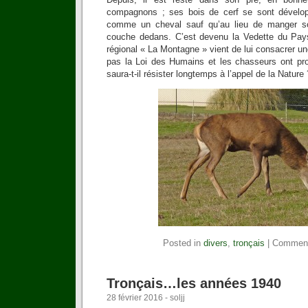
compagnons ; ses bois de cerf se sont développ
comme un cheval sauf qu’au lieu de manger son 
couche dedans. C’est devenu la Vedette du Pays
régional « La Montagne » vient de lui consacrer une 
pas la Loi des Humains et les chasseurs ont pr
saura-t-il résister longtemps à l’appel de la Nature 
Posted in
divers
,
tronçais
|
Comment
Tronçais…les années 1940
28 février 2016 - soljj