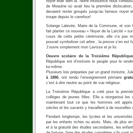
noyer était bien là. Notre institutrice nous conduis
de Meaulne où avait lieu la première dislocation
devaient rester groupés jusqu’au fameux noyer et 
troupe depuis le carrefour!
Solange Lalevée, Maire de la Commune, et son C
fait planter ce nouveau « Noyer de la Laïcité » su
cours de cette petite cérémonie, elle n’a pas 
pouvait symboliser cet arbre…la presse s’en est fai
J’ouvre simplement mon Lavisse et je lis:
Oeuvre scolaire de la Troisième République
République est d’instruire le peuple pour le ren
lui-même.
Plusieurs lois préparées par un grand ministre, Ju
à 1886
, ont rendu l’enseignement primaire
gratu
c’est à dire neutre au point de vue religieux.
La Troisième République a créé pour la premiè
collèges de jeunes filles. Elle a réorganisé les
maintenant tout ce que les hommes ont appri
siècles et les savants y travaillent à de nouvelles
Pendant longtemps, les lycées et les universités
par les enfants riches ou aisés. Mais, de plus e
et à la gratuité des études secondaires, les enfan
de fortune, faire des études complètes s’ils sont int