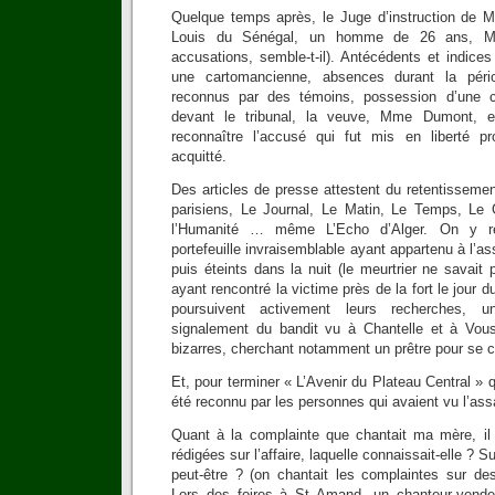
Quelque temps après, le Juge d’instruction de Mo
Louis du Sénégal, un homme de 26 ans, M.
accusations, semble-t-il). Antécédents et indice
une cartomancienne, absences durant la pér
reconnus par des témoins, possession d’une c
devant le tribunal, la veuve, Mme Dumont, 
reconnaître l’accusé qui fut mis en liberté pr
acquitté.
Des articles de presse attestent du retentissement
parisiens, Le Journal, Le Matin, Le Temps, Le G
l’Humanité … même L’Echo d’Alger. On y re
portefeuille invraisemblable ayant appartenu à l’a
puis éteints dans la nuit (le meurtrier ne savait 
ayant rencontré la victime près de la fort le jour
poursuivent activement leurs recherches, u
signalement du bandit vu à Chantelle et à Vou
bizarres, cherchant notamment un prêtre pour se c
Et, pour terminer « L’Avenir du Plateau Central » 
été reconnu par les personnes qui avaient vu l’ass
Quant à la complainte que chantait ma mère, il
rédigées sur l’affaire, laquelle connaissait-elle ? 
peut-être ? (on chantait les complaintes sur d
Lors des foires à St Amand, un chanteur-vendeu