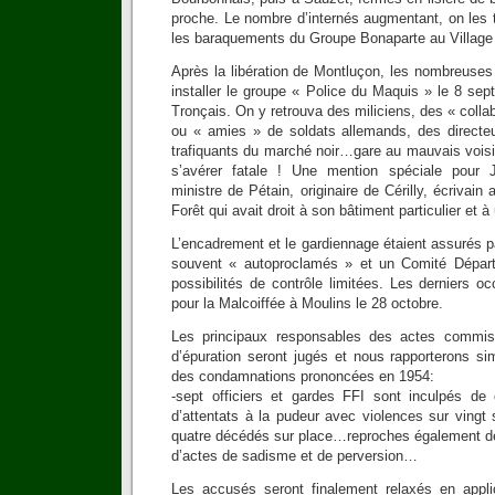
proche. Le nombre d’internés augmentant, on les 
les baraquements du Groupe Bonaparte au Villa
Après la libération de Montluçon, les nombreuses 
installer le groupe « Police du Maquis » le 8 se
Tronçais. On y retrouva des miliciens, des « colla
ou « amies » de soldats allemands, des directeu
trafiquants du marché noir…gare au mauvais voisi
s’avérer fatale ! Une mention spéciale pour 
ministre de Pétain, originaire de Cérilly, écrivain
Forêt qui avait droit à son bâtiment particulier et à
L’encadrement et le gardiennage étaient assurés 
souvent « autoproclamés » et un Comité Départ
possibilités de contrôle limitées. Les derniers o
pour la Malcoiffée à Moulins le 28 octobre.
Les principaux responsables des actes commis 
d’épuration seront jugés et nous rapporterons si
des condamnations prononcées en 1954:
-sept officiers et gardes FFI sont inculpés de 
d’attentats à la pudeur avec violences sur vingt
quatre décédés sur place…reproches également de
d’actes de sadisme et de perversion…
Les accusés seront finalement relaxés en applic