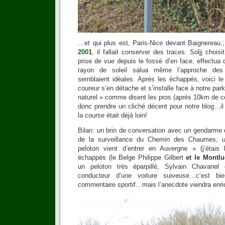
…et qui plus est, Paris-Nice devant Baignereau.;
2001
, il fallait conserver des traces. Soljj chois
prise de vue depuis le fossé d’en face, effectu
rayon de soleil salua même l’approche des 
semblaient idéales. Après les échappés, voici le
coureur s’en détache et s’installe face à notre park
naturel » comme disent les pros (après 10km de cours
donc prendre un cliché décent pour notre blog…il f
la course était déjà loin!
Bilan: un brin de conversation avec un gendarme 
de la surveillance du Chemin des Chaumes, u
peloton vient d’entrer en Auvergne » (j’étais 
échappés (le Belge Philippe Gilbert
et le Montl
un peloton très éparpillé, Sylvain Chavanel
conducteur d’une voiture suiveuse…c’est b
commentaire sportif…mais l’anecdote viendra enrich