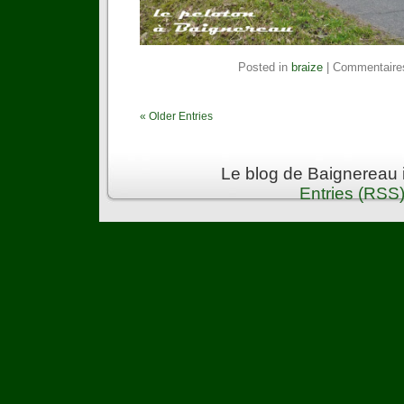
Posted in
braize
|
Commentaire
« Older Entries
Le blog de Baignereau 
Entries (RSS