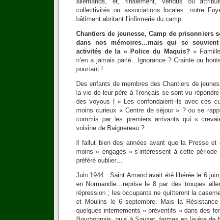
allemands, et, finalement, vendus ou attri
collectivités ou associations locales…notre Foy
bâtiment abritant l’infirmerie du camp.
Chantiers de jeunesse, Camp de prisonniers s
dans nos mémoires…mais qui se souvient 
activités de la « Police du Maquis?
» Famille
n’en a jamais parlé…Ignorance ? Crainte ou hon
pourtant !
Des enfants de membres des Chantiers de jeunes
la vie de leur père à Tronçais se sont vu répondre
des voyous ! » Les confondaient-ils avec ces c
moins curieux « Centre de séjour » ? ou se rappela
commis par les premiers arrivants qui « crevai
voisine de Baignereau ?
Il fallut bien des années avant que la Presse et
moins « engagés » s’intéressent à cette période
préféré oublier…
Juin 1944 : Saint Amand avait été libérée le 6 jui
en Normandie…reprise le 8 par des troupes alle
répression ; les occupants ne quitteront la case
et Moulins le 6 septembre. Mais la Résistance 
quelques internements « préventifs » dans des f
Bourbonnais, puis à Sauzet, fermes en lisière de b