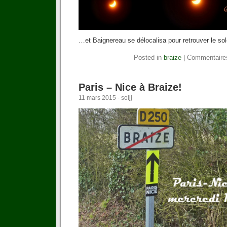
…et Baignereau se délocalisa pour retrouver le so
Posted in
braize
|
Commentaire
Paris – Nice à Braize!
11 mars 2015 - soljj