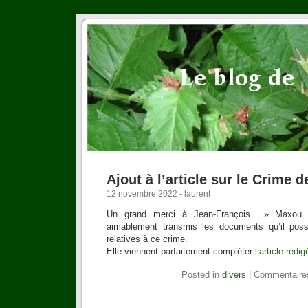
Ajout à l’article sur le Crime 
12 novembre 2022 - laurent
Un grand merci à Jean-François » Maxou
aimablement transmis les documents qu’il poss
relatives à ce crime.
Elle viennent parfaitement compléter
l’article réd
Posted in
divers
|
Commentaire