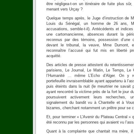
être négligea-t-on un itinéraire de fuite plus sûr
menant vers Urçay ?
Quelque temps après, le Juge d’instruction de Mo
Louis du Sénégal, un homme de 26 ans, M.
accusations, semble-t-il). Antécédents et indice
une cartomancienne, absences durant la pér
reconnus par des témoins, possession d’une c
devant le tribunal, la veuve, Mme Dumont, 
reconnaître l’accusé qui fut mis en liberté pr
acquitté.
Des articles de presse attestent du retentissement
parisiens, Le Journal, Le Matin, Le Temps, Le G
l’Humanité … même L’Echo d’Alger. On y re
portefeuille invraisemblable ayant appartenu à l’a
puis éteints dans la nuit (le meurtrier ne savait 
ayant rencontré la victime près de la fort le jour
poursuivent activement leurs recherches, u
signalement du bandit vu à Chantelle et à Vou
bizarres, cherchant notamment un prêtre pour se c
Et, pour terminer « L’Avenir du Plateau Central » 
été reconnu par les personnes qui avaient vu l’ass
Quant à la complainte que chantait ma mère, il