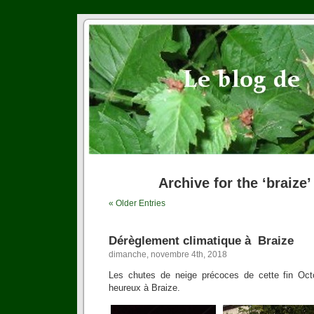
Archive for the ‘braize
« Older Entries
Dérèglement climatique à Braize
dimanche, novembre 4th, 2018
Les chutes de neige précoces de cette fin Oct
heureux à Braize.