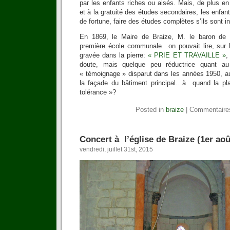
par les enfants riches ou aisés. Mais, de plus e
et à la gratuité des études secondaires, les enfan
de fortune, faire des études complètes s’ils sont int
En 1869, le Maire de Braize, M. le baron de La
première école communale…on pouvait lire, sur la
gravée dans la pierre:
« PRIE ET TRAVAILLE »
,
doute, mais quelque peu réductrice quant a
« témoignage » disparut dans les années 1950, au
la façade du bâtiment principal…à quand la pla
tolérance »?
Posted in
braize
|
Commentaire
Concert à l’église de Braize (1er aoû
vendredi, juillet 31st, 2015