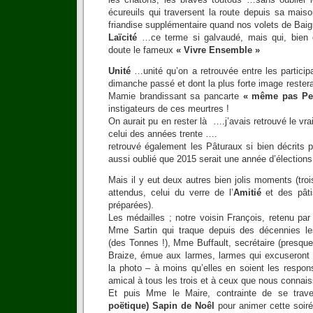
écureuils qui traversent la route depuis sa mai
friandise supplémentaire quand nos volets de Baig
Laïcité
…ce terme si galvaudé, mais qui, bien c
doute le fameux
« Vivre Ensemble »
Unité
…unité qu’on a retrouvée entre les particip
dimanche passé et dont la plus forte image restera
Mamie brandissant sa pancarte
« même pas Pe
instigateurs de ces meurtres !
On aurait pu en rester là ….j’avais retrouvé le vra
celui des années trente ….
retrouvé également les Pâturaux si bien décrits
aussi oublié que 2015 serait une année d’élections
Mais il y eut deux autres bien jolis moments (troi
attendus, celui du verre de l’
Amitié
et des pât
préparées).
Les médailles ; notre voisin François, retenu pa
Mme Sartin qui traque depuis des décennies l
(des Tonnes !), Mme Buffault, secrétaire (presque)
Braize, émue aux larmes, larmes qui excuseront le
la photo – à moins qu’elles en soient les resp
amical à tous les trois et à ceux que nous connai
Et puis Mme le Maire, contrainte de se trav
poëtique) Sapin de Noêl
pour animer cette soir