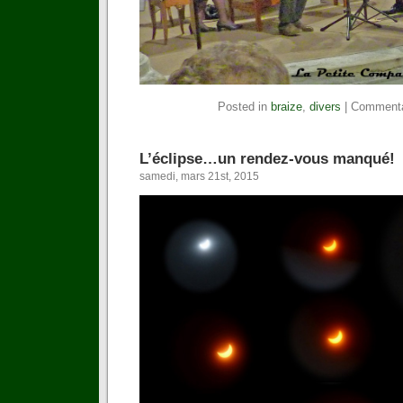
Posted in
braize
,
divers
|
Commenta
L’éclipse…un rendez-vous manqué!
samedi, mars 21st, 2015