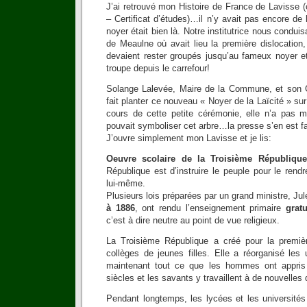
J’ai retrouvé mon Histoire de France de Lavisse 
– Certificat d’études)…il n’y avait pas encore de
noyer était bien là. Notre institutrice nous conduis
de Meaulne où avait lieu la première dislocation
devaient rester groupés jusqu’au fameux noyer et 
troupe depuis le carrefour!
Solange Lalevée, Maire de la Commune, et son C
fait planter ce nouveau « Noyer de la Laïcité » su
cours de cette petite cérémonie, elle n’a pas 
pouvait symboliser cet arbre…la presse s’en est fai
J’ouvre simplement mon Lavisse et je lis:
Oeuvre scolaire de la Troisième République
République est d’instruire le peuple pour le ren
lui-même.
Plusieurs lois préparées par un grand ministre, Ju
à 1886
, ont rendu l’enseignement primaire
gratu
c’est à dire neutre au point de vue religieux.
La Troisième République a créé pour la premiè
collèges de jeunes filles. Elle a réorganisé les
maintenant tout ce que les hommes ont appri
siècles et les savants y travaillent à de nouvelles
Pendant longtemps, les lycées et les universités