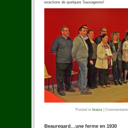
exactions de quelques Sauvageons!
Posted in
braize
|
Commentaire
Beauregard…une ferme en 1930