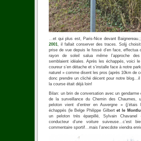
…et qui plus est, Paris-Nice devant Baignereau.;
2001
, il fallait conserver des traces. Soljj chois
prise de vue depuis le fossé d’en face, effectu
rayon de soleil salua même l’approche des 
semblaient idéales. Après les échappés, voici le
coureur s’en détache et s’installe face à notre park
naturel » comme disent les pros (après 10km de cours
donc prendre un cliché décent pour notre blog…il f
la course était déjà loin!
Bilan: un brin de conversation avec un gendarme 
de la surveillance du Chemin des Chaumes, u
peloton vient d’entrer en Auvergne » (j’étais 
échappés (le Belge Philippe Gilbert
et le Montl
un peloton très éparpillé, Sylvain Chavanel
conducteur d’une voiture suiveuse…c’est b
commentaire sportif…mais l’anecdote viendra enrich