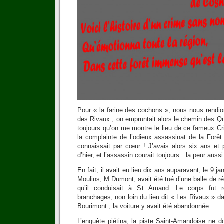
Pour « la farine des cochons », nous nous rendio
des Rivaux ; on empruntait alors le chemin des Q
toujours qu’on me montre le lieu de ce fameux 
la complainte de l’odieux assassinat de la For
connaissait par cœur ! J’avais alors six ans et 
d’hier, et l’assassin courait toujours…la peur aussi
En fait, il avait eu lieu dix ans auparavant, le 9 j
Moulins, M.Dumont, avait été tué d’une balle de 
qu’il conduisait à St Amand. Le corps fut 
branchages, non loin du lieu dit « Les Rivaux » 
Bourimont ; la voiture y avait été abandonnée.
L’enquête piétina, la piste Saint-Amandoise ne d