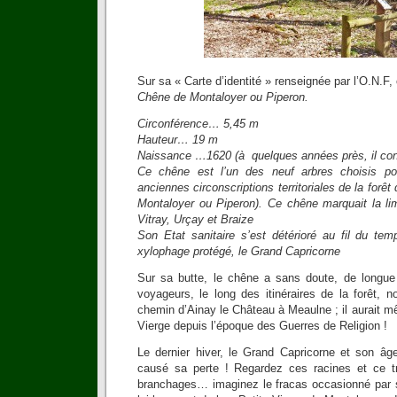
Sur sa « Carte d’identité » renseignée par l’O.N.F,
Chêne de Montaloyer ou Piperon.
Circonférence… 5,45 m
Hauteur… 19 m
Naissance …1620 (à quelques années près, il conn
Ce chêne est l’un des neuf arbres choisis p
anciennes circonscriptions territoriales de la forêt
Montaloyer ou Piperon). Ce chêne marquait la lim
Vitray, Urçay et Braize
Son Etat sanitaire s’est détérioré au fil du tem
xylophage protégé, le Grand Capricorne
Sur sa butte, le chêne a sans doute, de longue
voyageurs, le long des itinéraires de la forêt, 
chemin d’Ainay le Château à Meaulne ; il aurait 
Vierge depuis l’époque des Guerres de Religion !
Le dernier hiver, le Grand Capricorne et son âg
causé sa perte ! Regardez ces racines et ce 
branchages… imaginez le fracas occasionné par 