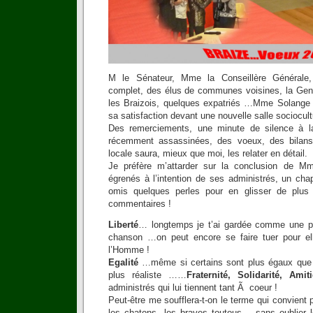
M le Sénateur, Mme la Conseillère Générale,
complet, des élus de communes voisines, la Gend
les Braizois, quelques expatriés …Mme Solange 
sa satisfaction devant une nouvelle salle sociocultu
Des remerciements, une minute de silence à 
récemment assassinées, des voeux, des bilans
locale saura, mieux que moi, les relater en détail.
Je préfère m’attarder sur la conclusion de M
égrenés à l’intention de ses administrés, un chap
omis quelques perles pour en glisser de plus
commentaires !
Liberté
… longtemps je t’ai gardée comme une perl
chanson …on peut encore se faire tuer pour e
l’Homme !
Egalité
…même si certains sont plus égaux que d
plus réaliste ……
Fraternité, Solidarité, Ami
administrés qui lui tiennent tant Ã coeur !
Peut-être me soufflera-t-on le terme qui convien
les chatons, les braves toutous …sans oublier