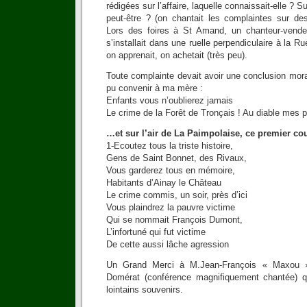
rédigées sur l’affaire, laquelle connaissait-elle ? 
peut-être ? (on chantait les complaintes sur d
Lors des foires à St Amand, un chanteur-vendeu
s’installait dans une ruelle perpendiculaire à la 
on apprenait, on achetait (très peu).
Toute complainte devait avoir une conclusion morale
pu convenir à ma mère :
Enfants vous n’oublierez jamais
Le crime de la Forêt de Tronçais ! Au diable mes p
…et sur l’air de La Paimpolaise, ce premier co
1-Ecoutez tous la triste histoire,
Gens de Saint Bonnet, des Rivaux,
Vous garderez tous en mémoire,
Habitants d’Ainay le Château
Le crime commis, un soir, près d’ici
Vous plaindrez la pauvre victime
Qui se nommait François Dumont,
L’infortuné qui fut victime
De cette aussi lâche agression
Un Grand Merci à M.Jean-François « Maxou »
Domérat (conférence magnifiquement chantée) q
lointains souvenirs.