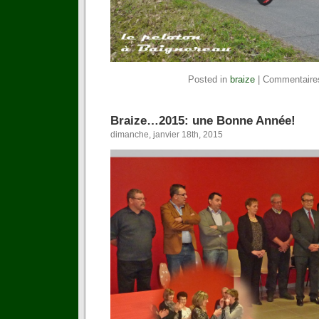
Posted in
braize
|
Commentaire
Braize…2015: une Bonne Année!
dimanche, janvier 18th, 2015