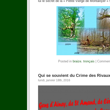
lui le secret de la « Petite Vierge de Montaloyer » 
Posted in
braize
,
tronçais
|
Comment
Qui se souvient du Crime des Rivau
lundi, janvier 18th, 2016