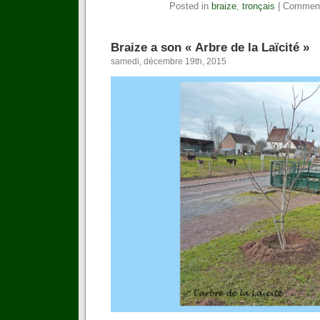
Posted in
braize
,
tronçais
|
Comment
Braize a son « Arbre de la Laïcité »
samedi, décembre 19th, 2015