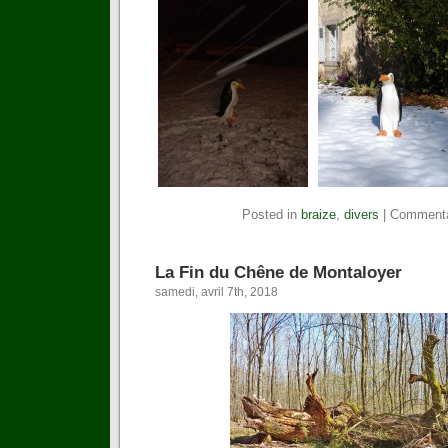
Posted in
braize
,
divers
|
Commenta
La Fin du Chêne de Montaloyer
samedi, avril 7th, 2018