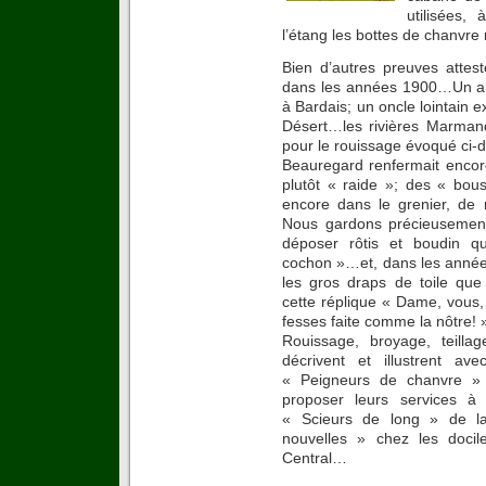
utilisées,
l’étang les bottes de chanvre
Bien d’autres preuves attest
dans les années 1900…Un arr
à Bardais; un oncle lointain 
Désert…les rivières Marmand
pour le rouissage évoqué ci
Beauregard renfermait encore
plutôt « raide »; des « bou
encore dans le grenier, de
Nous gardons précieusement
déposer rôtis et boudin q
cochon »…et, dans les année
les gros draps de toile que 
cette réplique « Dame, vous,
fesses faite comme la nôtre! 
Rouissage, broyage, teilla
décrivent et illustrent av
« Peigneurs de chanvre » 
proposer leurs services à
« Scieurs de long » de la
nouvelles » chez les docil
Central…