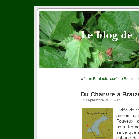
«
Jean Boutoute, curé de Braize…et
Du Chanvre à Braize
14 septembre 2013 - soljj
L’idée de c
ancien ca
Pouveux, d
notre ferme
sa barque à
cabane de p