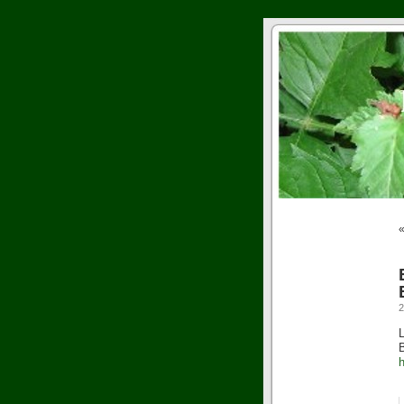
2
B
h