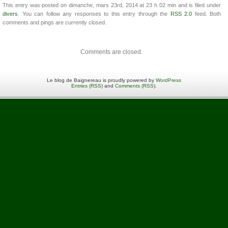
This entry was posted on dimanche, mars 23rd, 2014 at 23 h 02 min and is filed under
divers
. You can follow any responses to this entry through the
RSS 2.0
feed. Both
comments and pings are currently closed.
Comments are closed.
Le blog de Baignereau is proudly powered by
WordPress
Entries (RSS)
and
Comments (RSS)
.