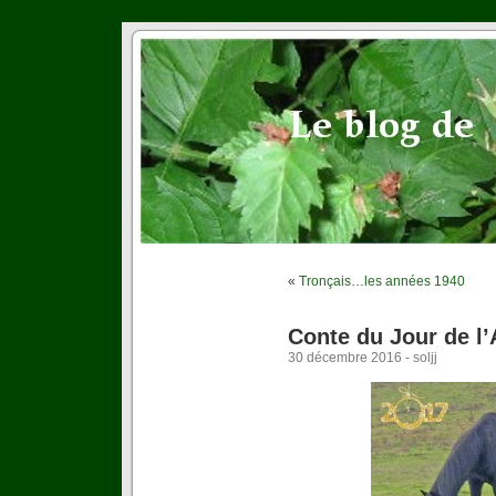
«
Tronçais…les années 1940
Conte du Jour de l
30 décembre 2016 - soljj