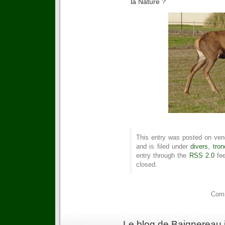
la Nature ?
This entry was posted on ven
and is filed under
divers
,
tron
entry through the
RSS 2.0
fee
closed.
Comm
Le blog de Baignereau 