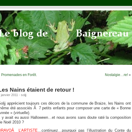
«
Promenades en Forêt.
Nostalgie…re!
»
Les Nains étaient de retour !
 janvier 2011 - soljj
oljj apprécient toujours ces décors de la commune de Braize, les Nains ont
même été associés Ã 7 petits enfants pour composer une carte de « Bonne
nnée » (virtuelle).
Il y avait eu aussi Halloween…et nous avons sans doute raté la composition
de Noël 2010 ?
BRAVOÂ L’ARTISTE
…continuez…pourquoi pas l’illustration du Conte du