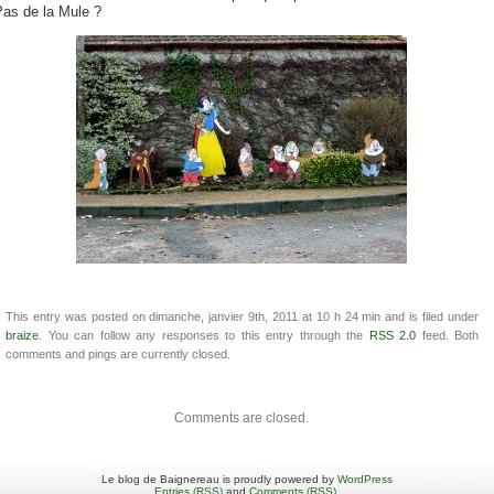
Pas de la Mule ?
This entry was posted on dimanche, janvier 9th, 2011 at 10 h 24 min and is filed under
braize
. You can follow any responses to this entry through the
RSS 2.0
feed. Both
comments and pings are currently closed.
Comments are closed.
Le blog de Baignereau is proudly powered by
WordPress
Entries (RSS)
and
Comments (RSS)
.