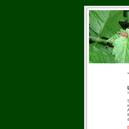
9
S
A