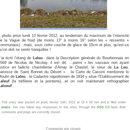
…photo prise lundi 13 février 2012, au lendemain du maximum de l’intensité
de la Vague de froid (de moins 13° à moins 16° selon les « ressentis »
communaux)…mais, sous cette couche de glace de 10cm et plus, qu’est-ce
u’on doit se sentir tranquilles !
’ai écrit l’étang de
Laleu
…dans la Description générale du Bourbonnais en
1569 de Nicolas de Nicolay, il est dit: …parmi « les vassaux non ayant
justice en ladicte chastellenie d’Ainay le Chastel, le sieur de
La Leu
,
paroisse de Saint Bonnet du Désert » …la Carte de Cassini mentionne le
Moulin de
Laleu
…le Cadastre napoléonien de 1834 y situe l’Etablissement de
Laleuf
(la tréfilerie et la pointerie)…et on voit maintenant orthographier
Laloeuf
…
This entry was posted on jeudi, février 16th, 2012 at 19 h 39 min and is filed under
braize
. You can follow any responses to this entry through the
RSS 2.0
feed. Both
comments and pings are currently closed.
Comments are closed.