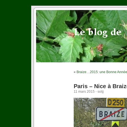
«
Braize…2015: une Bonne Année
Paris – Nice à Braiz
11 mars 2015 - soljj