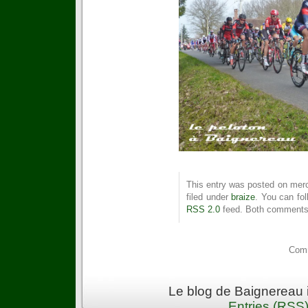
This entry was posted on merc
filed under
braize
. You can fol
RSS 2.0
feed. Both comments 
Comm
Le blog de Baignereau 
Entries (RSS