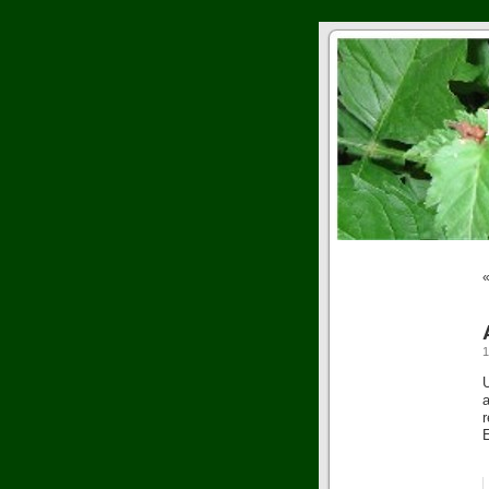
1
r
E