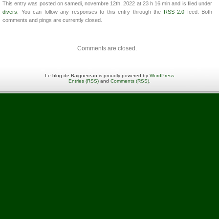
This entry was posted on samedi, novembre 12th, 2022 at 23 h 16 min and is filed under
divers
. You can follow any responses to this entry through the
RSS 2.0
feed. Both
comments and pings are currently closed.
Comments are closed.
Le blog de Baignereau is proudly powered by
WordPress
Entries (RSS)
and
Comments (RSS)
.