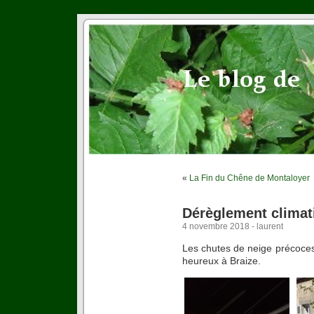
«
La Fin du Chêne de Montaloyer
Dérèglement climat
4 novembre 2018 - laurent
Les chutes de neige précoces 
heureux à Braize.