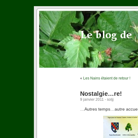
«
Les Nains étaient de retour !
Nostalgie…re!
9 janvier 2011 - soljj
…Autres temps…autre accuei