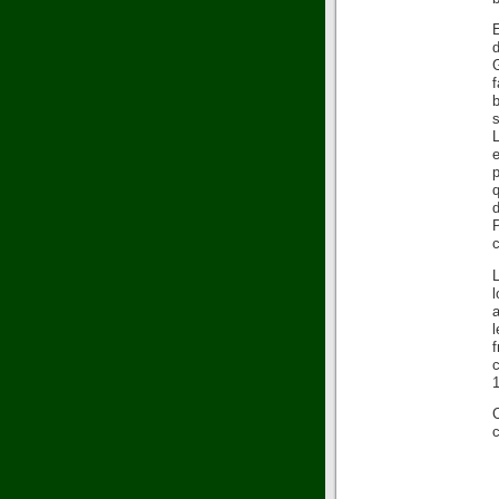
d
s
L
p
q
P
c
L
a
f
c