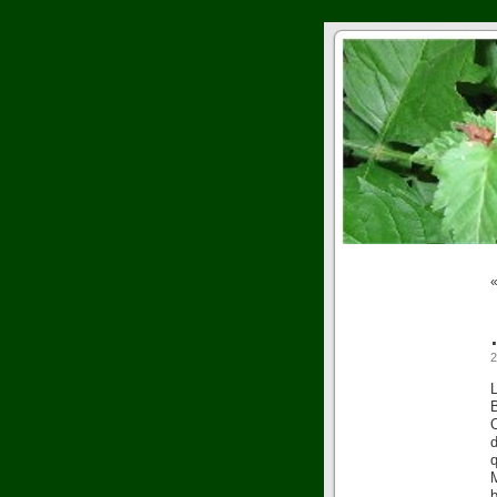
2
B
M