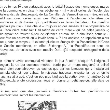
En ce temps lÃ , on partageait avec le bétail l’usage des nombreuses mares
e la commune, on disait « les pêcheries »…il y avait celles de l’école, des
Gallerands, de Beauregard, de La Cornille, de Verneuil où ma mère, enfant,
faillit se noyer, celles aussi des Pâturaux, à l’angle des kilomètres de
bouchures et de fossés qui quadrillaient ces terres humides…Une mention
péciale pour le « Cros chaud »: toujours en ces années 30, le propriétaire de
a Pacaudière autorisait l’utilisation de cette mare « qui ne gelait jamais »;
elle devait se trouver à peu de distance en aval de la chaussée actuelle…
eut-être un souvenir du « lavoir banal » ? Les anciens se rappelaient alors
ue « dans le temps », il existait plusieurs étangs de La Pacaudière; la Carte
de Cassini mentionne, en effet, 2 étangs Ã La Pacodière…et ceux de
ouvereux, de Laleu avec son moulin, Duri…(j’ai respecté l’orthographe de la
arte)
e premier lavoir communal vit donc le jour à cette époque; à l’origine, il
longeait la rue sur quelques mètres, bordé par un muret maçonné et utilisé
ussi bien pour abreuver les vaches que par les laveuses qui y installaient
leur planche et leur cabas; le ruisseau traversait ensuite la rue et on le
ranchissait à gué. c’est un peu plus tard que la partie lavoir fut améliorée et
clôturée…la photo ci-dessous vous en donne un petit aperçu: elle date de
1942.
Ce ne sont que des souvenirs d’enfance…toutes les précisions ou
ontradictions seront les bienvenues.