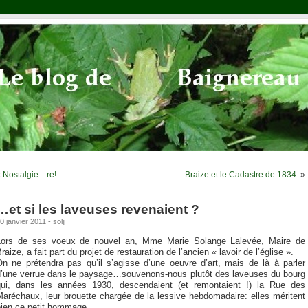
«
Nostalgie…re!
Braize et le Cadastre de 1834.
»
…et si les laveuses revenaient ?
0 janvier 2011 - soljj
Lors de ses voeux de nouvel an, Mme Marie Solange Lalevée, Maire de
raize, a fait part du projet de restauration de l’ancien « lavoir de l’église ».
On ne prétendra pas qu’il s’agisse d’une oeuvre d’art, mais de là à parler
d’une verrue dans le paysage…souvenons-nous plutôt des laveuses du bourg
qui, dans les années 1930, descendaient (et remontaient !) la Rue des
aréchaux, leur brouette chargée de la lessive hebdomadaire: elles méritent
bien ce petit hommage.