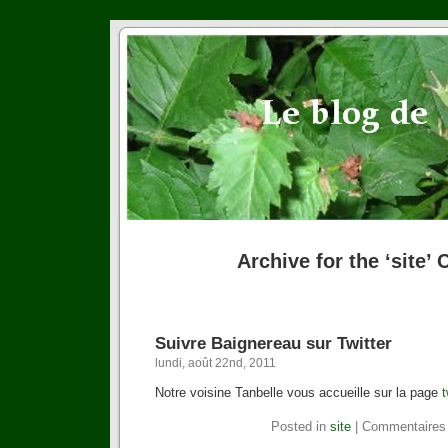
Archive for the ‘site’
Suivre Baignereau sur Twitter
lundi, août 22nd, 2011
Notre voisine Tanbelle vous accueille sur la page
t
Posted in
site
|
Commentaires