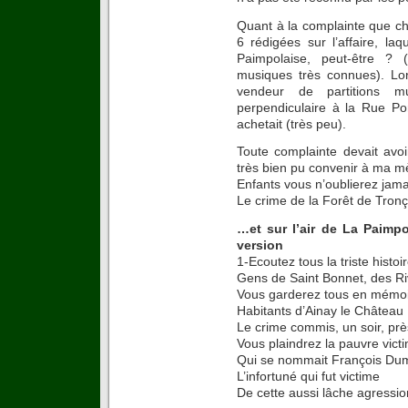
Quant à la complainte que cha
6 rédigées sur l’affaire, la
Paimpolaise, peut-être ? 
musiques très connues). Lo
vendeur de partitions mus
perpendiculaire à la Rue Po
achetait (très peu).
Toute complainte devait avoi
très bien pu convenir à ma m
Enfants vous n’oublierez jama
Le crime de la Forêt de Tronç
…et sur l’air de La Paimpo
version
1-Ecoutez tous la triste histoir
Gens de Saint Bonnet, des Ri
Vous garderez tous en mémoi
Habitants d’Ainay le Château
Le crime commis, un soir, près
Vous plaindrez la pauvre vict
Qui se nommait François Du
L’infortuné qui fut victime
De cette aussi lâche agressio