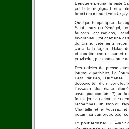
L’enquête piétina, la piste 
peut-être négligea-t-on un iti
forestiers menant vers Urçay
Quelque temps après, le Juge
Saint Louis du Sénégal, u
fausses accusations, semb
favorables : vol chez une ca
du crime, vêtements recon
carte de la région…Hélas, d
et des témoins ne surent rec
provisoire, puis sans doute ac
Des articles de presse attes
journaux parisiens, Le Jour
Petit Parisien, l’Humanité
découverte d’un portefeui
l’assassin, des phares allumés
savait pas conduire ?), un fac
fort le jour du crime, des g
recherches, un individu ré
Chantelle et à Voussac et 
notamment un prêtre pour se 
Et, pour terminer « L’Avenir 
n’a pas été reconnu par les p