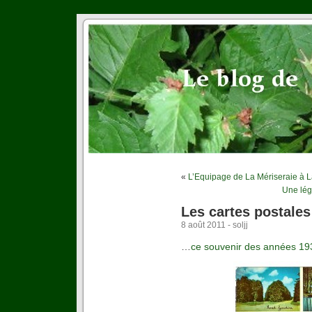
«
L’Equipage de La Mériseraie à 
Une lég
Les cartes postale
8 août 2011 - soljj
…
ce souvenir des années 19