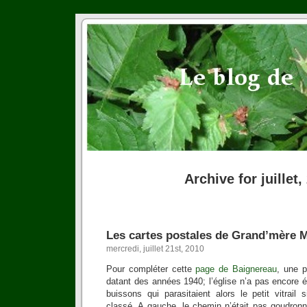
Archive for juillet,
Les cartes postales de Grand’mère M
mercredi, juillet 21st, 2010
Pour compléter cette
page de Baignereau
, une p
datant des années 1940; l’église n’a pas encore é
buissons qui parasitaient alors le petit vitrail
classé. A gauche, le chemin n’était pas goudronné