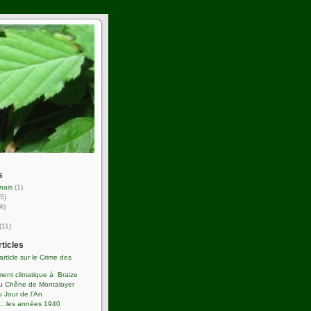
s
nais
(1)
5)
4)
(11)
rticles
’article sur le Crime des
ent climatique à Braize
du Chêne de Montaloyer
 Jour de l’An
s…les années 1940