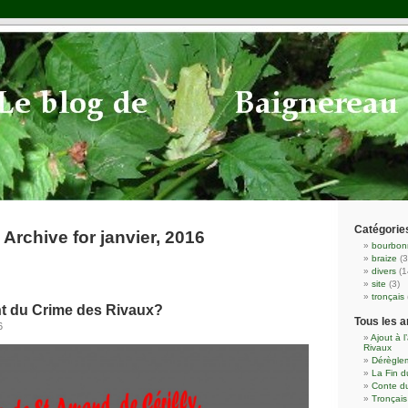
Catégorie
Archive for janvier, 2016
bourbon
braize
(3
divers
(1
site
(3)
tronçais
nt du Crime des Rivaux?
Tous les a
6
Ajout à l
Rivaux
Dérèglem
La Fin 
Conte du
Tronçai