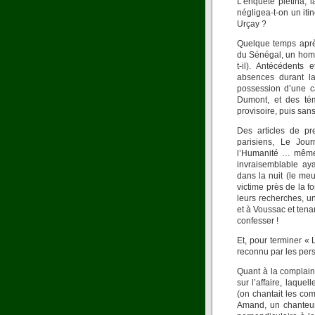
L’enquête piétina, 
négligea-t-on un iti
Urçay ?
Quelque temps après
du Sénégal, un hom
t-il). Antécédents
absences durant l
possession d’une c
Dumont, et des tém
provisoire, puis sans
Des articles de pre
parisiens, Le Jour
l’Humanité … même 
invraisemblable ay
dans la nuit (le meu
victime près de la f
leurs recherches, u
et à Voussac et ten
confesser !
Et, pour terminer « 
reconnu par les pers
Quant à la complain
sur l’affaire, laque
(on chantait les co
Amand, un chanteur-