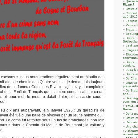
Qui se s
Rivaux?
Braize a
Concert 
août 2015
L’éclip
Paris – 
Braize…
Beaureg
Braize…d
Sociocultu
L’été de
Images 
Election
communaut
Braize… 
sentiers.
2014 à 
Braize e
s cochons », nous nous rendions régulièrement au Moulin des
Du Chanv
ait alors le chemin des Quatre-vents et je demandais toujours
Jean Bo
prètre réfr
 lieu de ce fameux Crime des Rivaux…ajoutez y la complainte
De Braiz
nat de la Forêt de Tronçais que ma mère connaissait par cœur !
ans…
s et pour moi, le meurtre datait d’hier, et l’assassin courait
Beaureg
si !
comment o
1693…un
Braise.
u lieu dix ans auparavant, le 9 janvier 1926 : un garagiste de
De la gr
avait été tué d’une balle de révolver par un jeune homme qu’il
Braize e
nd. Le corps fut retrouvé sous un tas de branchages, non loin
Rencontr
ivaux » dans le Chemin du Moulin de Bourimont ; la voiture y
Une cha
e.
A Beaur
remembre