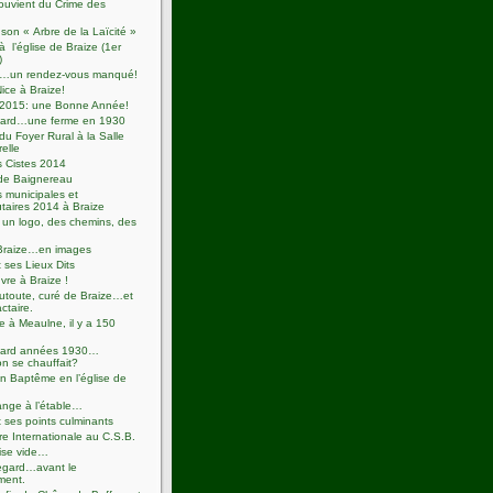
ouvient du Crime des
 son « Arbre de la Laïcité »
à l’église de Braize (1er
)
se…un rendez-vous manqué!
Nice à Braize!
2015: une Bonne Année!
ard…une ferme en 1930
u Foyer Rural à la Salle
relle
s Cistes 2014
de Baignereau
s municipales et
aires 2014 à Braize
un logo, des chemins, des
Braize…en images
t ses Lieux Dits
re à Braize !
utoute, curé de Braize…et
actaire.
e à Meaulne, il y a 150
ard années 1930…
n se chauffait?
 Baptême en l’église de
ange à l’étable…
t ses points culminants
e Internationale au C.S.B.
ise vide…
egard…avant le
ment.