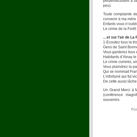
perpendiculaire à l
peu).
Toute complainte dev
convenir à ma mère 
Enfants vous n’oubl
Le crime de la Forêt
…et sur l’air de La
1-Ecoutez tous la tris
Gens de Saint Bonne
Vous garderez tous
Habitants d’Ainay l
Le crime commis, un s
Vous plaindrez la pa
Qui se nommait Fra
L’infortuné qui fut vi
De cette aussi lâch
Un Grand Merci à M
(conférence magni
souvenirs.
Pos