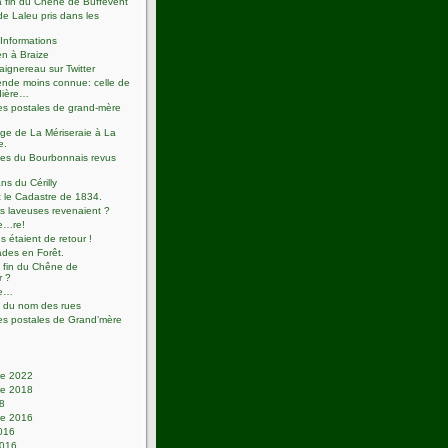
 fin du Chêne de Buffevent
de Laleu pris dans les
Informations
n à Braize
aignereau sur Twitter
nde moins connue: celle de
dière…
es postales de grand-mère
ge de La Mériseraie à La
e.
tes du Bourbonnais revus
ns du Cérilly
t le Cadastre de 1834.
es laveuses revenaient ?
e…re!
s étaient de retour !
des en Forêt.
a fin du Chêne de
r ?
ie…
 du nom des rues
es postales de Grand’mère
e 2022
e 2018
18
e 2016
2016
2016