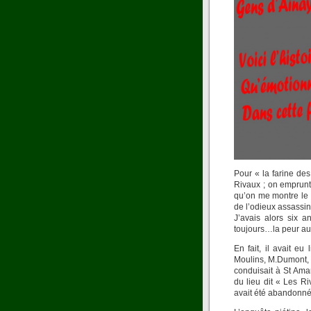
Pour « la farine de
Rivaux ; on emprunt
qu’on me montre le
de l’odieux assassi
J’avais alors six an
toujours…la peur aus
En fait, il avait e
Moulins, M.Dumont, 
conduisait à St Ama
du lieu dit « Les R
avait été abandonné