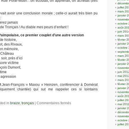
a Rue Porte-Mutin…on écoutait, on apprenait, on achetait (très
décembr
juillet 2
mars 20
ait avoir une conclusion morale ; celle-ci aurait très bien pu
janvier 
:
novembr
ierez jamais
octobre
 de Tronçais ! Au diable mes peurs d’enfant !
août 20
juin 201
 Paimpolaise, ce premier couplet d’une autre version
mars 20
te histoire,
février 
janvier 
t, des Rivaux,
octobre
 en mémoire,
septemb
e Château
mars 20
oir, près d’ici
février 
uvre victime
janvier 
nçois Dumont,
novembr
ctime
juin 201
mai 201
e agression
mars 20
février 
.Jean-François « Maxou » Heinzen, conférencier à Domérat
janvier 
fiquement chantée) qui sut me rappeler ces si lointains
novembr
août 20
juillet 2
ted in
braize
,
tronçais
|
Commentaires fermés
mai 201
janvier 
décembr
novembr
octobre
juillet 2