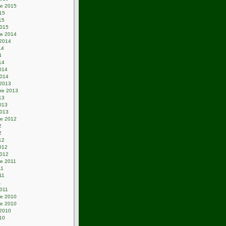
e 2015
015
15
2015
e 2014
 2014
14
4
14
2014
2014
 2013
re 2013
13
2013
2013
e 2012
2
2
12
2012
2012
e 2011
11
011
1
2011
e 2010
e 2010
 2010
010