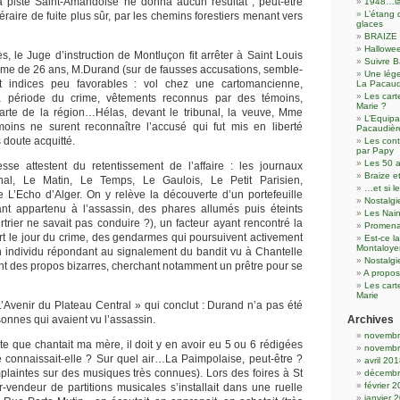
la piste Saint-Amandoise ne donna aucun résultat ; peut-être
1948…la
L’étang 
néraire de fuite plus sûr, par les chemins forestiers menant vers
glaces
BRAIZE 
Hallowee
, le Juge d’instruction de Montluçon fit arrêter à Saint Louis
Suivre B
me de 26 ans, M.Durand (sur de fausses accusations, semble-
Une lége
 et indices peu favorables : vol chez une cartomancienne,
La Pacau
Les cart
a période du crime, vêtements reconnus par des témoins,
Marie ?
arte de la région…Hélas, devant le tribunal, la veuve, Mme
L’Equipa
oins ne surent reconnaître l’accusé qui fut mis en liberté
Pacaudièr
 doute acquitté.
Les con
par Papy
Les 50 a
sse attestent du retentissement de l’affaire : les journaux
Braize e
nal, Le Matin, Le Temps, Le Gaulois, Le Petit Parisien,
…et si l
L’Echo d’Alger. On y relève la découverte d’un portefeuille
Nostalgi
ant appartenu à l’assassin, des phares allumés puis éteints
Les Nain
rtrier ne savait pas conduire ?), un facteur ayant rencontré la
Promena
ort le jour du crime, des gendarmes qui poursuivent activement
Est-ce l
Montaloye
n individu répondant au signalement du bandit vu à Chantelle
Nostalg
ant des propos bizarres, cherchant notamment un prêtre pour se
A propos
Les cart
Marie
L’Avenir du Plateau Central » qui conclut : Durand n’a pas été
onnes qui avaient vu l’assassin.
Archives
novembr
te que chantait ma mère, il doit y en avoir eu 5 ou 6 rédigées
novembr
lle connaissait-elle ? Sur quel air…La Paimpolaise, peut-être ?
avril 20
mplaintes sur des musiques très connues). Lors des foires à St
décembr
février 
vendeur de partitions musicales s’installait dans une ruelle
janvier 