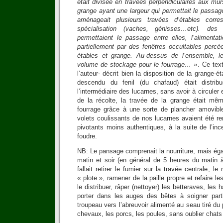
était divisée en travées perpendiculaires aux murs
grange ayant une largeur qui permettait le passage
aménageait plusieurs travées d’étables cor
spécialisation (vaches, génisses…etc). des
permettaient le passage entre elles, l’alimentat
partiellement par des fenêtres occultables perc
étables et grange. Au-dessus de l’ensemble, le 
volume de stockage pour le fourrage… »
. Ce tex
l’auteur- décrit bien la disposition de la grange-é
descendu du fenil (du chafaud) était distrib
l’intermédiaire des lucarnes, sans avoir à circuler 
de la récolte, la travée de la grange était mê
fourrage grâce à une sorte de plancher amovible.
volets coulissants de nos lucarnes avaient été 
pivotants moins authentiques, à la suite de l’in
foudre.
NB: Le pansage comprenait la nourriture, mais éga
matin et soir (en général de 5 heures du matin à
fallait retirer le fumier sur la travée centrale, le
« plote », ramener de la paille propre et refaire les
le distribuer, râper (nettoyer) les betteraves, les
porter dans les auges des bêtes à soigner partic
troupeau vers l’abreuvoir alimenté au seau tiré du 
chevaux, les porcs, les poules, sans oublier chats