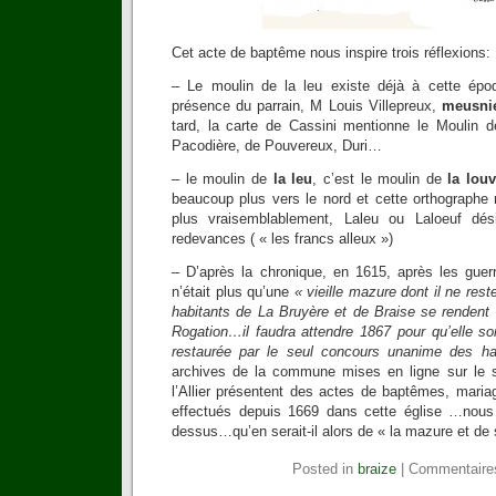
Cet acte de baptême nous inspire trois réflexions:
– Le moulin de la leu existe déjà à cette ép
présence du parrain, M Louis Villepreux,
meusni
tard, la carte de Cassini mentionne le Moulin 
Pacodière, de Pouvereux, Duri…
– le moulin de
la leu
, c’est le moulin de
la lou
beaucoup plus vers le nord et cette orthographe 
plus vraisemblablement, Laleu ou Laloeuf dés
redevances ( « les francs alleux »)
– D’après la chronique, en 1615, après les guerr
n’était plus qu’une
« vieille mazure dont il ne res
habitants de La Bruyère et de Braise se rendent 
Rogation…il faudra attendre 1867 pour qu’elle so
restaurée par le seul concours unanime des ha
archives de la commune mises en ligne sur le s
l’Allier présentent des actes de baptêmes, maria
effectués depuis 1669 dans cette église …nou
dessus…qu’en serait-il alors de « la mazure et de
Posted in
braize
|
Commentaire