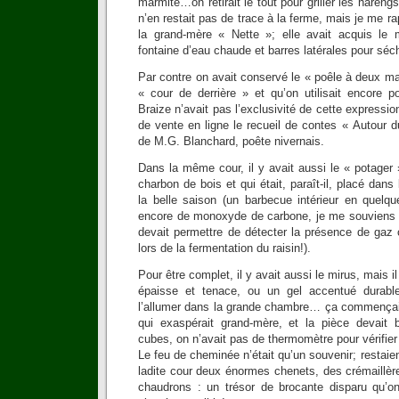
marmite…on retirait le tout pour griller les hareng
n’en restait pas de trace à la ferme, mais je me ra
la grand-mère « Nette »; elle avait acquis le 
fontaine d’eau chaude et barres latérales pour séc
Par contre on avait conservé le « poêle à deux mar
« cour de derrière » et qu’on utilisait encore p
Braize n’avait pas l’exclusivité de cette expressio
de vente en ligne le recueil de contes « Autour 
de M.G. Blanchard, poête nivernais.
Dans la même cour, il y avait aussi le « potager
charbon de bois et qui était, paraît-il, placé dans
la belle saison (un barbecue intérieur en quelq
encore de monoxyde de carbone, je me souviens 
devait permettre de détecter la présence de gaz
lors de la fermentation du raisin!).
Pour être complet, il y avait aussi le mirus, mais i
épaisse et tenace, ou un gel accentué durabl
l’allumer dans la grande chambre… ça commençai
qui exaspérait grand-mère, et la pièce devait 
cubes, on n’avait pas de thermomètre pour vérifie
Le feu de cheminée n’était qu’un souvenir; restaient
ladite cour deux énormes chenets, des crémaillèr
chaudrons : un trésor de brocante disparu qu’on