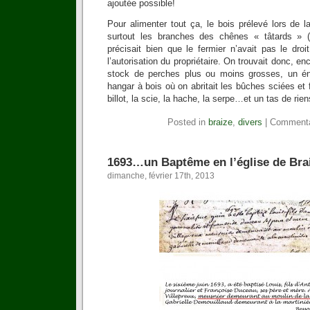
ajoutée possible!
Pour alimenter tout ça, le bois prélevé lors de l
surtout les branches des chênes « tâtards » (o
précisait bien que le fermier n’avait pas le droi
l’autorisation du propriétaire. On trouvait donc, 
stock de perches plus ou moins grosses, un é
hangar à bois où on abritait les bûches sciées et 
billot, la scie, la hache, la serpe…et un tas de riens
Posted in
braize
,
divers
|
Commenta
1693…un Baptême en l’église de Bra
dimanche, février 17th, 2013