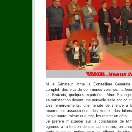
M le Sénateur, Mme la Conseillère Générale,
complet, des élus de communes voisines, la Gend
les Braizois, quelques expatriés …Mme Solange 
sa satisfaction devant une nouvelle salle sociocultu
Des remerciements, une minute de silence à 
récemment assassinées, des voeux, des bilans
locale saura, mieux que moi, les relater en détail.
Je préfère m’attarder sur la conclusion de M
égrenés à l’intention de ses administrés, un chap
omis quelques perles pour en glisser de plus