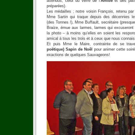
attendus, celui du verre de l’
Amitié
et des pât
préparées).
Les médailles ; notre voisin François, retenu pa
Mme Sartin qui traque depuis des décennies l
(des Tonnes !), Mme Buffault, secrétaire (presque)
Braize, émue aux larmes, larmes qui excuseront le
la photo – à moins qu’elles en soient les resp
amical à tous les trois et à ceux que nous connai
Et puis Mme le Maire, contrainte de se trav
poëtique) Sapin de Noêl
pour animer cette soir
exactions de quelques Sauvageons!