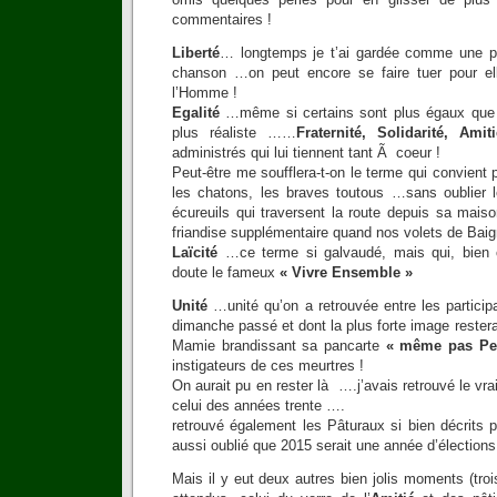
commentaires !
Liberté
… longtemps je t’ai gardée comme une perl
chanson …on peut encore se faire tuer pour e
l’Homme !
Egalité
…même si certains sont plus égaux que d
plus réaliste ……
Fraternité, Solidarité, Ami
administrés qui lui tiennent tant Ã coeur !
Peut-être me soufflera-t-on le terme qui convien
les chatons, les braves toutous …sans oublier
écureuils qui traversent la route depuis sa mai
friandise supplémentaire quand nos volets de Baig
Laïcité
…ce terme si galvaudé, mais qui, bien c
doute le fameux
« Vivre Ensemble »
Unité
…unité qu’on a retrouvée entre les particip
dimanche passé et dont la plus forte image restera
Mamie brandissant sa pancarte
« même pas Pe
instigateurs de ces meurtres !
On aurait pu en rester là ….j’avais retrouvé le vra
celui des années trente ….
retrouvé également les Pâturaux si bien décrits
aussi oublié que 2015 serait une année d’élections
Mais il y eut deux autres bien jolis moments (troi