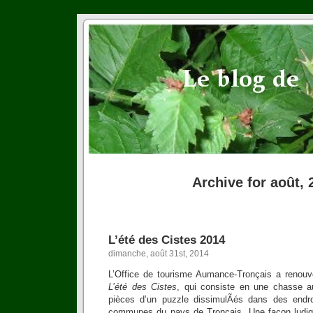
Archive for août, 
L’été des Cistes 2014
dimanche, août 31st, 2014
L’Office de tourisme Aumance-Tronçais a renouve
L’été des Cistes
, qui consiste en une chasse au
pièces d’un puzzle dissimulÃés dans des endro
communes du pays de Tronçais. Une façon ludiqu