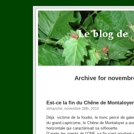
Archive for novembr
Est-ce la fin du Chêne de Montaloyer
dimanche, novembre 28th, 2010
Déjà victime de la foudre, le tronc percé de gal
du grand capricorne, le Chêne de Montaloyer a au
horizontale qui caractérisait sa silhouette.
D’après les agents de l’ONF, sa fin n’est pourtant p