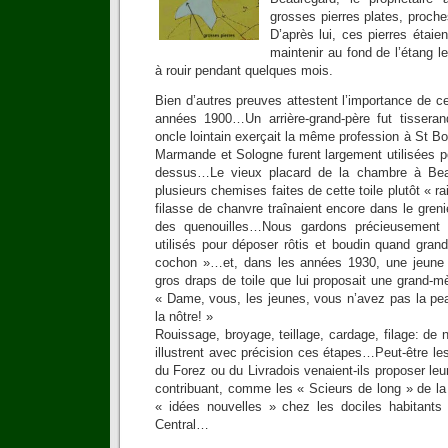
grosses pierres plates, proch
D’après lui, ces pierres étaient
maintenir au fond de l’étang 
à rouir pendant quelques mois.
Bien d’autres preuves attestent l’importance de ce
années 1900…Un arrière-grand-père fut tisseran
oncle lointain exerçait la même profession à St Bo
Marmande et Sologne furent largement utilisées p
dessus…Le vieux placard de la chambre à Beau
plusieurs chemises faites de cette toile plutôt « 
filasse de chanvre traînaient encore dans le gren
des quenouilles…Nous gardons précieusement
utilisés pour déposer rôtis et boudin quand gran
cochon »…et, dans les années 1930, une jeune m
gros draps de toile que lui proposait une grand-mèr
« Dame, vous, les jeunes, vous n’avez pas la p
la nôtre! »
Rouissage, broyage, teillage, cardage, filage: de 
illustrent avec précision ces étapes…Peut-être l
du Forez ou du Livradois venaient-ils proposer le
contribuant, comme les « Scieurs de long » de la 
« idées nouvelles » chez les dociles habitants
Central…