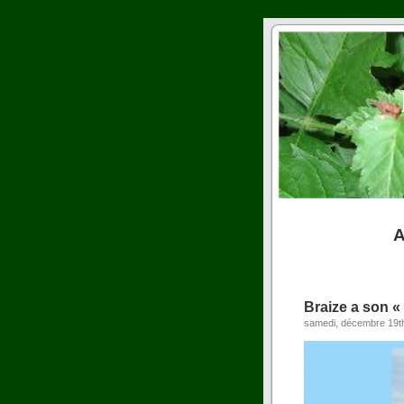
A
Braize a son « 
samedi, décembre 19t