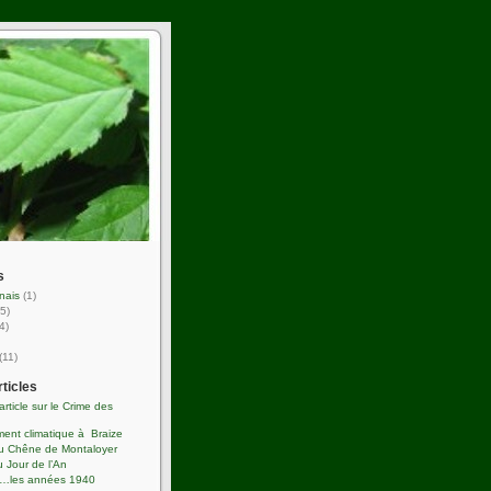
s
nais
(1)
5)
4)
(11)
rticles
’article sur le Crime des
ent climatique à Braize
du Chêne de Montaloyer
 Jour de l’An
s…les années 1940