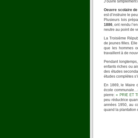
J’ouvre simplement m
Oeuvre scolaire de
est d’instruire le p
Plusieurs lois prép
1886
, ont rendu l’
neutre au point de v
La Troisième Républ
de jeunes filles. El
que les hommes ont
travaillent à de nou
Pendant longtemps, l
enfants riches ou ai
des études secondair
études complètes s’ils
En 1869, le Maire d
école communale…on 
pierre:
« PRIE ET 
peu réductrice quan
années 1950, au co
quand la plantation 