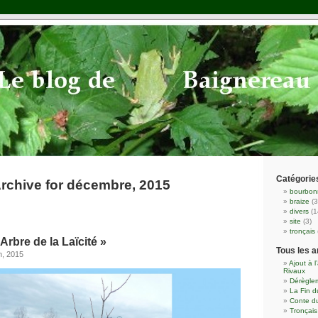
Catégorie
rchive for décembre, 2015
bourbon
braize
(3
divers
(1
site
(3)
tronçais
Arbre de la Laïcité »
Tous les a
h, 2015
Ajout à l
Rivaux
Dérèglem
La Fin 
Conte du
Tronçai