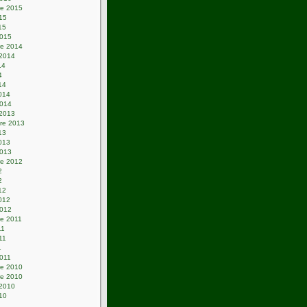
e 2015
015
15
2015
e 2014
 2014
14
4
14
2014
2014
 2013
re 2013
13
2013
2013
e 2012
2
2
12
2012
2012
e 2011
11
011
1
2011
e 2010
e 2010
 2010
010