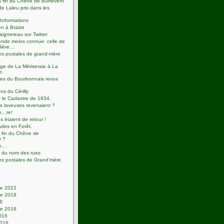
 fin du Chêne de Buffevent
de Laleu pris dans les
Informations
n à Braize
aignereau sur Twitter
nde moins connue: celle de
dière…
es postales de grand-mère
ge de La Mériseraie à La
e.
tes du Bourbonnais revus
ns du Cérilly
t le Cadastre de 1834.
es laveuses revenaient ?
e…re!
s étaient de retour !
des en Forêt.
a fin du Chêne de
r ?
ie…
 du nom des rues
es postales de Grand’mère
e 2022
e 2018
18
e 2016
2016
2016