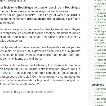
1948…la
on Lavisse et je lis:
L’étang 
glaces
 la Troisième République
:le premier devoir de la République
BRAIZE 
euple pour le rendre capable de se gouverner lui-même.
Hallowee
arées par un grand ministre, Jules Ferry, et votées
de 1881 à
Suivre B
enseignement primaire
gratuit, obligatoire et laïque,
, c’est à dire
Une lége
La Pacau
ue religieux.
Les cart
Marie ?
ique a créé pour la première fois des lycées et des collèges
L’Equipa
le a réorganisé les universités; on y enseigne maintenant tout ce
Pacaudièr
 appris peu à peu au cours des siècles et les savants y
Les con
par Papy
velles découvertes.
Les 50 a
Braize e
es lycées et les universités ont été fréquentés surtout par les
…et si l
sés. Mais, de plus en plus, grâce à des bourses et à la gratuité
Nostalgi
es, les enfants peuvent, sans distinction de fortune, faire des
Les Nain
 sont intelligents et travailleurs.
Promena
Est-ce l
e Braize, M. le baron de Lalleman, fit construire la première
Montaloye
pouvait lire, sur la façade, cette inscription gravée dans la
Nostalg
A propos
TRAVAILLE »
, devise fort honorable sans doute, mais quelque
Les cart
t au parcours d’une vie? Ce « témoignage » disparut dans les
Marie
urs de la rénovation de la façade du bâtiment principal…à
d’un « arbre de la tolérance »?
Archives
novembr
Posted in
braize
|
Commentaires fermés
novembr
avril 20
décembr
février 
janvier 