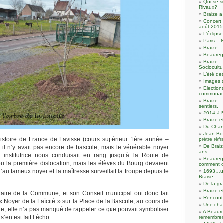
Qui se s
Rivaux?
Braize a
Concert 
août 2015
L’éclip
Paris – 
Braize…
Beaureg
Braize…d
Sociocultu
L’été de
Images 
Election
communaut
Braize… 
sentiers.
2014 à 
Braize e
Du Chanv
Jean Bo
Histoire de France de Lavisse (cours supérieur 1ère année –
prètre réfr
De Braiz
)…il n’y avait pas encore de bascule, mais le vénérable noyer
ans…
re institutrice nous conduisait en rang jusqu’à la Route de
Beaureg
eu la première dislocation, mais les élèves du Bourg devaient
comment o
’au fameux noyer et la maîtresse surveillait la troupe depuis le
1693…un
Braise.
De la gr
Braize e
aire de la Commune, et son Conseil municipal ont donc fait
Rencontr
 Noyer de la Laïcité » sur la Place de la Bascule; au cours de
Une cha
nie, elle n’a pas manqué de rappeler ce que pouvait symboliser
A Beaur
’en est fait l’écho.
remembre