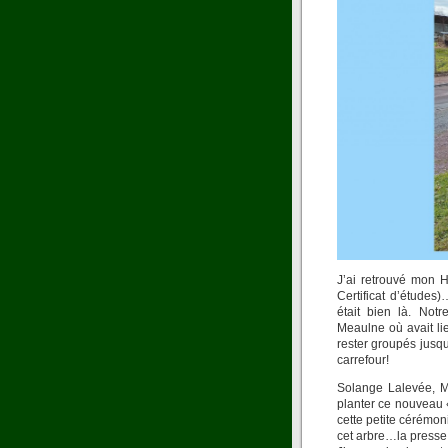
J’ai retrouvé mon 
Certificat d’études
était bien là. Not
Meaulne où avait li
rester groupés jusqu
carrefour!
Solange Lalevée, M
planter ce nouveau «
cette petite cérémo
cet arbre…la presse s