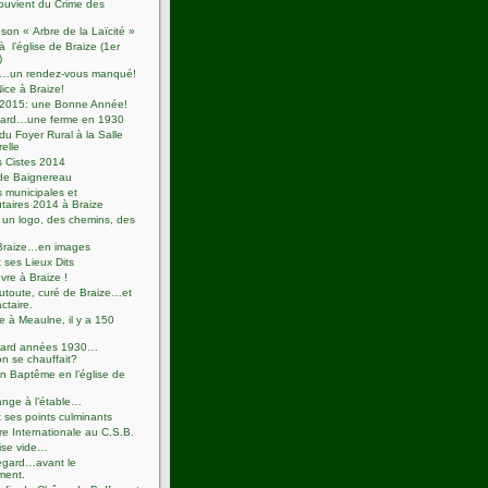
ouvient du Crime des
 son « Arbre de la Laïcité »
à l’église de Braize (1er
)
se…un rendez-vous manqué!
Nice à Braize!
2015: une Bonne Année!
ard…une ferme en 1930
u Foyer Rural à la Salle
relle
s Cistes 2014
de Baignereau
s municipales et
aires 2014 à Braize
un logo, des chemins, des
Braize…en images
t ses Lieux Dits
re à Braize !
utoute, curé de Braize…et
actaire.
e à Meaulne, il y a 150
ard années 1930…
n se chauffait?
 Baptême en l’église de
ange à l’étable…
t ses points culminants
e Internationale au C.S.B.
ise vide…
egard…avant le
ment.