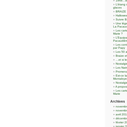
1948…la
L’étang 
glaces
BRAIZE 
Hallowee
Suivre B
Une lége
La Pacau
Les cart
Marie ?
L’Equipa
Pacaudièr
Les con
par Papy
Les 50 a
Braize e
…et si l
Nostalgi
Les Nain
Promena
Est-ce l
Montaloye
Nostalg
A propos
Les cart
Marie
Archives
novembr
novembr
avril 20
décembr
février 
janvier 