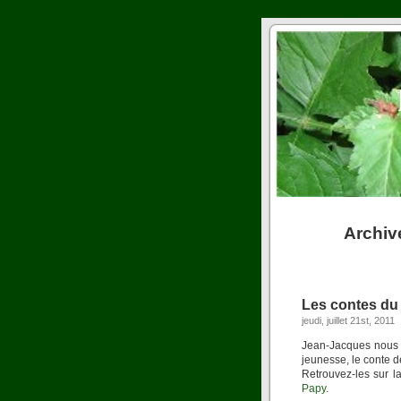
Archiv
Les contes du
jeudi, juillet 21st, 2011
Jean-Jacques nous 
jeunesse, le conte 
Retrouvez-les sur l
Papy
.