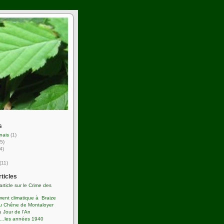
s
nais
(1)
5)
4)
(11)
rticles
’article sur le Crime des
ent climatique à Braize
du Chêne de Montaloyer
 Jour de l’An
s…les années 1940