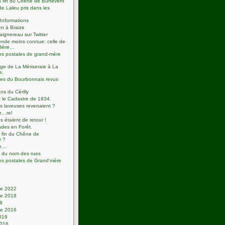
 fin du Chêne de Buffevent
de Laleu pris dans les
Informations
n à Braize
aignereau sur Twitter
nde moins connue: celle de
dière…
es postales de grand-mère
ge de La Mériseraie à La
e.
tes du Bourbonnais revus
ns du Cérilly
t le Cadastre de 1834.
es laveuses revenaient ?
e…re!
s étaient de retour !
des en Forêt.
a fin du Chêne de
r ?
ie…
 du nom des rues
es postales de Grand’mère
e 2022
e 2018
18
e 2016
2016
2016