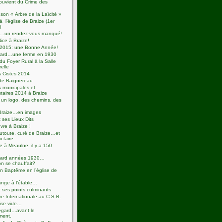
ouvient du Crime des
 son « Arbre de la Laïcité »
à l’église de Braize (1er
)
se…un rendez-vous manqué!
Nice à Braize!
2015: une Bonne Année!
ard…une ferme en 1930
u Foyer Rural à la Salle
relle
s Cistes 2014
de Baignereau
s municipales et
aires 2014 à Braize
un logo, des chemins, des
Braize…en images
t ses Lieux Dits
re à Braize !
utoute, curé de Braize…et
actaire.
e à Meaulne, il y a 150
ard années 1930…
n se chauffait?
 Baptême en l’église de
ange à l’étable…
t ses points culminants
e Internationale au C.S.B.
ise vide…
egard…avant le
ment.