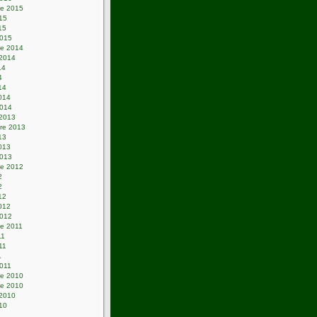
e 2015
015
15
2015
e 2014
 2014
14
4
14
2014
2014
 2013
re 2013
13
2013
2013
e 2012
2
2
12
2012
2012
e 2011
11
011
1
2011
e 2010
e 2010
 2010
010