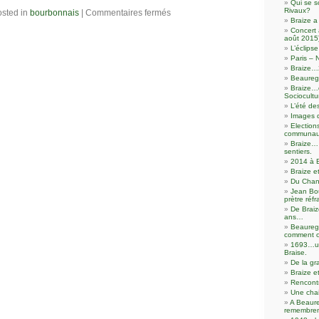
Qui se s
Rivaux?
sted in
bourbonnais
|
Commentaires fermés
Braize a
Concert 
août 2015
L’éclip
Paris – 
Braize…
Beaureg
Braize…d
Sociocultu
L’été de
Images 
Election
communaut
Braize… 
sentiers.
2014 à 
Braize e
Du Chanv
Jean Bo
prètre réfr
De Braiz
ans…
Beaureg
comment o
1693…un
Braise.
De la gr
Braize e
Rencontr
Une cha
A Beaur
remembre