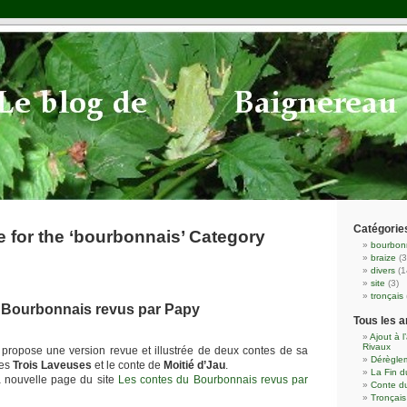
Catégorie
e for the ‘bourbonnais’ Category
bourbon
braize
(3
divers
(1
site
(3)
tronçais
 Bourbonnais revus par Papy
Tous les a
Ajout à l
Rivaux
propose une version revue et illustrée de deux contes de sa
Dérèglem
des
Trois Laveuses
et le conte de
Moitié d’Jau
.
La Fin 
a nouvelle page du site
Les contes du Bourbonnais revus par
Conte du
Tronçai