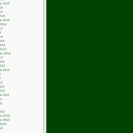
e 2015
015
15
2015
e 2014
 2014
14
4
14
2014
2014
 2013
re 2013
13
2013
2013
e 2012
2
2
12
2012
2012
e 2011
11
011
1
2011
e 2010
e 2010
 2010
010