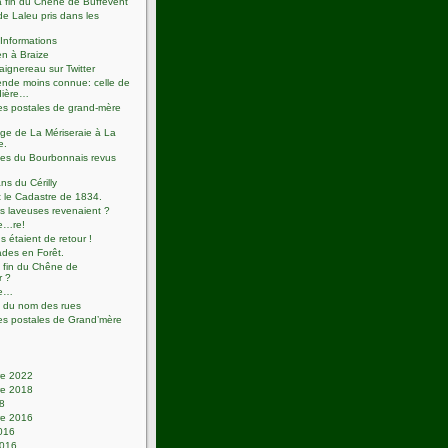
 fin du Chêne de Buffevent
de Laleu pris dans les
Informations
n à Braize
aignereau sur Twitter
nde moins connue: celle de
dière…
es postales de grand-mère
ge de La Mériseraie à La
e.
tes du Bourbonnais revus
ns du Cérilly
t le Cadastre de 1834.
es laveuses revenaient ?
e…re!
s étaient de retour !
des en Forêt.
a fin du Chêne de
r ?
ie…
 du nom des rues
es postales de Grand’mère
e 2022
e 2018
18
e 2016
2016
2016