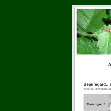
A
Beauregard…u
vendredi, novembre 28