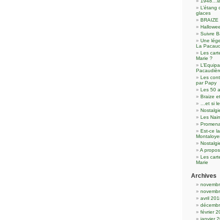
1948…la
L’étang 
glaces
BRAIZE 
Hallowee
Suivre B
Une lége
La Pacau
Les cart
Marie ?
L’Equipa
Pacaudièr
Les con
par Papy
Les 50 a
Braize e
…et si l
Nostalgi
Les Nain
Promena
Est-ce l
Montaloye
Nostalg
A propos
Les cart
Marie
Archives
novembr
novembr
avril 20
décembr
février 
janvier 