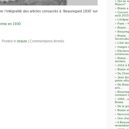
Qui se s
Rivaux?
Braize a
r l’intégralité des articles consacrés à ‘Beauregard 1930′ sur
Concert 
août 2015
L’éclip
erme en 1930
Paris – 
Braize…
Beaureg
Braize…d
Sociocultu
Posted in
braize
|
Commentaires fermés
L’été de
Images 
Election
communaut
Braize… 
sentiers.
2014 à 
Braize e
Du Chanv
Jean Bo
prètre réfr
De Braiz
ans…
Beaureg
comment o
1693…un
Braise.
De la gr
Braize e
Rencontr
Une cha
A Beaur
remembre