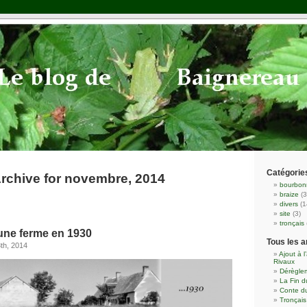
Catégorie
rchive for novembre, 2014
bourbon
braize
(3
divers
(1
site
(3)
tronçais
ne ferme en 1930
Tous les a
th, 2014
Ajout à l
Rivaux
Dérèglem
La Fin 
Conte du
Tronçai