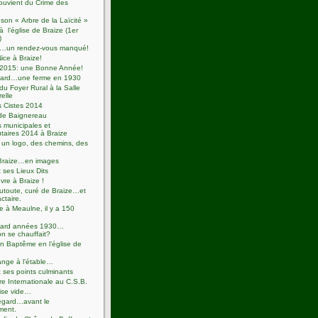
ouvient du Crime des
 son « Arbre de la Laïcité »
à l’église de Braize (1er
)
se…un rendez-vous manqué!
Nice à Braize!
2015: une Bonne Année!
ard…une ferme en 1930
u Foyer Rural à la Salle
relle
s Cistes 2014
de Baignereau
s municipales et
aires 2014 à Braize
un logo, des chemins, des
Braize…en images
t ses Lieux Dits
re à Braize !
utoute, curé de Braize…et
actaire.
e à Meaulne, il y a 150
ard années 1930…
n se chauffait?
 Baptême en l’église de
ange à l’étable…
t ses points culminants
e Internationale au C.S.B.
ise vide…
egard…avant le
ment.