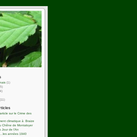
s
nais
(1)
5)
4)
(11)
rticles
’article sur le Crime des
ent climatique à Braize
du Chêne de Montaloyer
 Jour de l’An
s…les années 1940