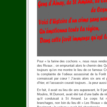
Pour « la farine des cochons », nous nous rendio
des Rivaux ; on empruntait alors le chemin des Q
toujours qu’on me montre le lieu de ce fameux 
la complainte de l’odieux assassinat de la For
connaissait par cœur ! J’avais alors six ans et 
d’hier, et l’assassin courait toujours…la peur aussi
En fait, il avait eu lieu dix ans auparavant, le 9 j
Moulins, M.Dumont, avait été tué d’une balle de 
qu’il conduisait à St Amand. Le corps fut 
branchages, non loin du lieu dit « Les Rivaux » 