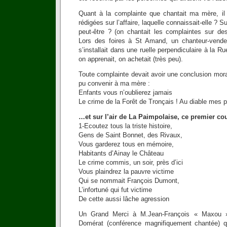
Quant à la complainte que chantait ma mère, il
rédigées sur l’affaire, laquelle connaissait-elle ? 
peut-être ? (on chantait les complaintes sur d
Lors des foires à St Amand, un chanteur-vendeu
s’installait dans une ruelle perpendiculaire à la 
on apprenait, on achetait (très peu).
Toute complainte devait avoir une conclusion morale
pu convenir à ma mère :
Enfants vous n’oublierez jamais
Le crime de la Forêt de Tronçais ! Au diable mes p
…et sur l’air de La Paimpolaise, ce premier co
1-Ecoutez tous la triste histoire,
Gens de Saint Bonnet, des Rivaux,
Vous garderez tous en mémoire,
Habitants d’Ainay le Château
Le crime commis, un soir, près d’ici
Vous plaindrez la pauvre victime
Qui se nommait François Dumont,
L’infortuné qui fut victime
De cette aussi lâche agression
Un Grand Merci à M.Jean-François « Maxou »
Domérat (conférence magnifiquement chantée) q