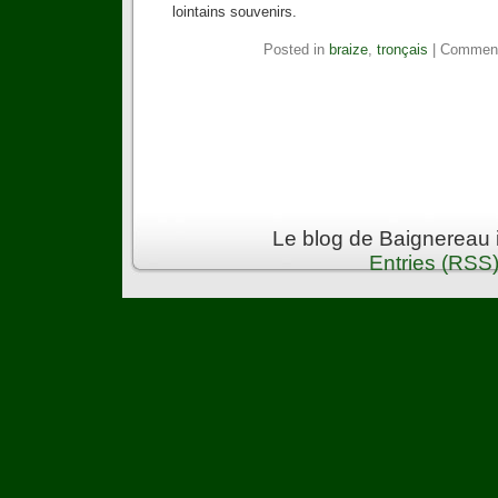
lointains souvenirs.
Posted in
braize
,
tronçais
|
Comment
Le blog de Baignereau 
Entries (RSS