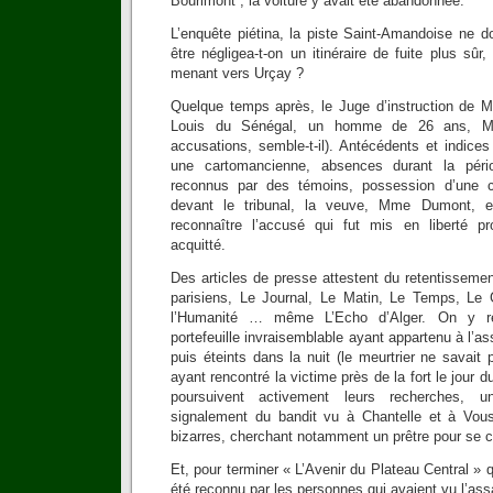
Bourimont ; la voiture y avait été abandonnée.
L’enquête piétina, la piste Saint-Amandoise ne d
être négligea-t-on un itinéraire de fuite plus sûr
menant vers Urçay ?
Quelque temps après, le Juge d’instruction de Mo
Louis du Sénégal, un homme de 26 ans, M.
accusations, semble-t-il). Antécédents et indice
une cartomancienne, absences durant la pér
reconnus par des témoins, possession d’une c
devant le tribunal, la veuve, Mme Dumont, 
reconnaître l’accusé qui fut mis en liberté pr
acquitté.
Des articles de presse attestent du retentissement
parisiens, Le Journal, Le Matin, Le Temps, Le G
l’Humanité … même L’Echo d’Alger. On y re
portefeuille invraisemblable ayant appartenu à l’a
puis éteints dans la nuit (le meurtrier ne savait 
ayant rencontré la victime près de la fort le jour
poursuivent activement leurs recherches, u
signalement du bandit vu à Chantelle et à Vou
bizarres, cherchant notamment un prêtre pour se c
Et, pour terminer « L’Avenir du Plateau Central » 
été reconnu par les personnes qui avaient vu l’ass