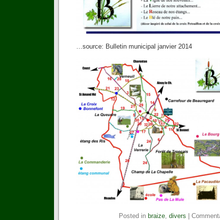
…source: Bulletin municipal janvier 2014
Posted in
braize
,
divers
|
Commenta