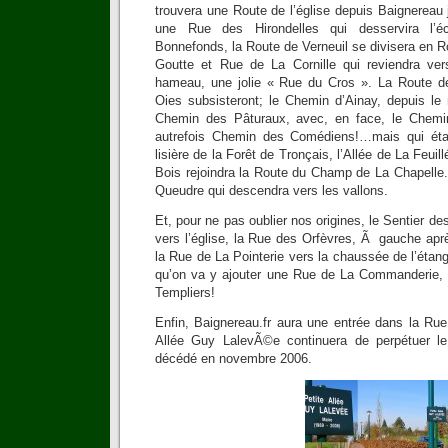
trouvera une Route de l’église depuis Baignereau
une Rue des Hirondelles qui desservira l’é
Bonnefonds, la Route de Verneuil se divisera en 
Goutte et Rue de La Cornille qui reviendra ver
hameau, une jolie « Rue du Cros ». La Route d
Oies subsisteront; le Chemin d’Ainay, depuis le
Chemin des Pâturaux, avec, en face, le Chemin 
autrefois Chemin des Comédiens!…mais qui éta
lisière de la Forêt de Tronçais, l’Allée de La Feuil
Bois rejoindra la Route du Champ de La Chapelle.
Queudre qui descendra vers les vallons.
Et, pour ne pas oublier nos origines, le Sentier d
vers l’église, la Rue des Orfèvres, Ã gauche apr
la Rue de La Pointerie vers la chaussée de l’ét
qu’on va y ajouter une Rue de La Commanderie, 
Templiers!
Enfin, Baignereau.fr aura une entrée dans la Ru
Allée Guy LalevÃ©e continuera de perpétuer le
décédé en novembre 2006.