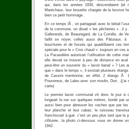
qui, dans les années 1930, descendaient (et 
Maréchaux, leur brouette chargée de la lessive h
bien ce petit hommage.
En ce temps lÃ , on partageait avec le bétail l’
de la commune, on disait « les pêcheries »…il y a
Gallerands, de Beauregard, de La Cornille, de Ve
faillit se noyer, celles aussi des Pâturaux, à
bouchures et de fossés qui quadrillaient ces t
spéciale pour le « Cros chaud »: toujours en ces a
La Pacaudière autorisait l’utilisation de cette ma
elle devait se trouver à peu de distance en ava
peut-être un souvenir du « lavoir banal » ? Les a
que « dans le temps », il existait plusieurs étang
de Cassini mentionne, en effet, 2 étangs Ã
Pouvereux, de Laleu avec son moulin, Duri…(j’ai r
carte)
Le premier lavoir communal vit donc le jour à ce
longeait la rue sur quelques mètres, bordé par u
aussi bien pour abreuver les vaches que par les 
leur planche et leur cabas; le ruisseau traversa
franchissait à gué. c’est un peu plus tard que la pa
clôturée…la photo ci-dessous vous en donne un 
1942.